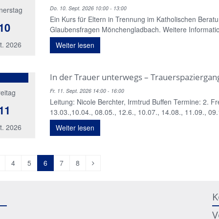
Do. 10. Sept. 2026 10:00 - 13:00
nerstag
Ein Kurs für Eltern in Trennung im Katholischen Berat
10
Glaubensfragen Mönchengladbach. Weitere Informatio
t. 2026
Weiter lesen
In der Trauer unterwegs – Trauerspaziergan
Fr. 11. Sept. 2026 14:00 - 16:00
eitag
Leitung: Nicole Berchter, Irmtrud Buffen Termine: 2. Fr
11
13.03.,10.04., 08.05., 12.6., 10.07., 14.08., 11.09., 09.1
t. 2026
Weiter lesen
orherige
Nächste
4
5
6
7
8
eite
Seite
K
V