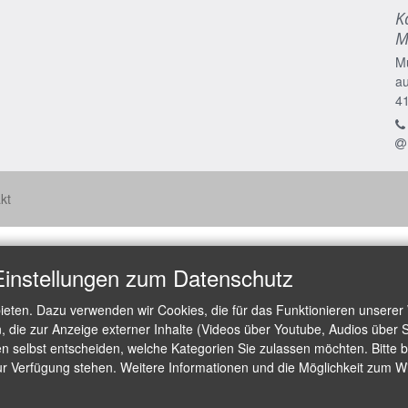
K
M
M
a
4
kt
Einstellungen zum Datenschutz
ieten. Dazu verwenden wir Cookies, die für das Funktionieren unserer
die zur Anzeige externer Inhalte (Videos über Youtube, Audios über S
 selbst entscheiden, welche Kategorien Sie zulassen möchten. Bitte be
ur Verfügung stehen. Weitere Informationen und die Möglichkeit zum Wid