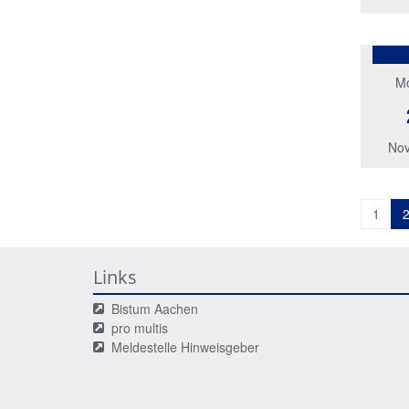
M
Nov
1
Links
Bistum Aachen
pro multis
Meldestelle Hinweisgeber