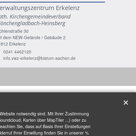
erwaltungszentrum Erkelenz
ath. Kirchengemeindeverband
önchengladbach-Heinsberg
ühlenstraße 30
uf dem NEW-Gelände / Gebäude 2
1812
Erkelenz
0241 4462120
info.vwz-erkelenz@bistum-aachen.de
✕
 Website notwendig sind. Mit Ihrer Zustimmung
oundcloud, Karten über MapTiler ...) oder zu
achten Sie, dass auf Basis Ihrer Einstellungen
erruf Ihrer Einwillung finden Sie in unserer %