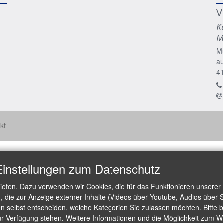
V
K
M
M
a
4
kt
Einstellungen zum Datenschutz
ieten. Dazu verwenden wir Cookies, die für das Funktionieren unserer
die zur Anzeige externer Inhalte (Videos über Youtube, Audios über S
 selbst entscheiden, welche Kategorien Sie zulassen möchten. Bitte be
ur Verfügung stehen. Weitere Informationen und die Möglichkeit zum Wid