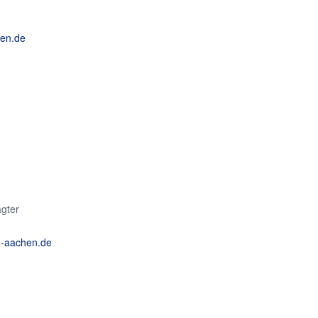
hen.de
agter
-aachen.de