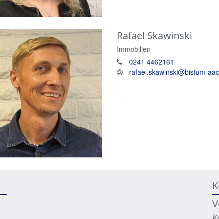
Rafael
Skawinski
Immobilien
0241 4462161
rafael.skawinski@bistum-aa
K
V
K