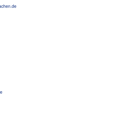
aachen.de
de