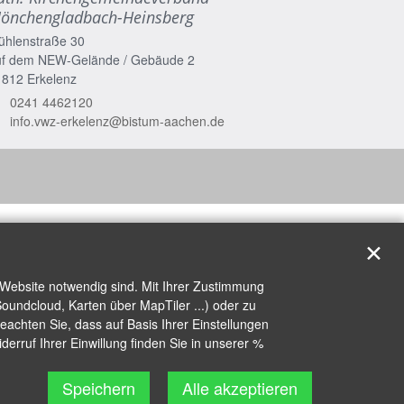
önchengladbach-Heinsberg
ühlenstraße 30
uf dem NEW-Gelände / Gebäude 2
1812
Erkelenz
0241 4462120
info.vwz-erkelenz@bistum-aachen.de
✕
 Website notwendig sind. Mit Ihrer Zustimmung
oundcloud, Karten über MapTiler ...) oder zu
achten Sie, dass auf Basis Ihrer Einstellungen
erruf Ihrer Einwillung finden Sie in unserer %
Speichern
Alle akzeptieren