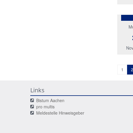
M
Nov
1
Links
Bistum Aachen
pro multis
Meldestelle Hinweisgeber