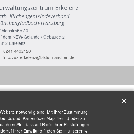
erwaltungszentrum Erkelenz
ath. Kirchengemeindeverband
önchengladbach-Heinsberg
ühlenstraße 30
uf dem NEW-Gelände / Gebäude 2
1812
Erkelenz
0241 4462120
info.vwz-erkelenz@bistum-aachen.de
✕
 Website notwendig sind. Mit Ihrer Zustimmung
oundcloud, Karten über MapTiler ...) oder zu
achten Sie, dass auf Basis Ihrer Einstellungen
erruf Ihrer Einwillung finden Sie in unserer %