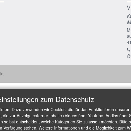
V
K
M
M
a
4
kt
Einstellungen zum Datenschutz
ieten. Dazu verwenden wir Cookies, die für das Funktionieren unserer
die zur Anzeige externer Inhalte (Videos über Youtube, Audios über S
 selbst entscheiden, welche Kategorien Sie zulassen möchten. Bitte be
ur Verfügung stehen. Weitere Informationen und die Möglichkeit zum Wid