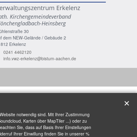
erwaltungszentrum Erkelenz
ath. Kirchengemeindeverband
önchengladbach-Heinsberg
ühlenstraße 30
uf dem NEW-Gelände / Gebäude 2
1812
Erkelenz
0241 4462120
info.vwz-erkelenz@bistum-aachen.de
✕
 Website notwendig sind. Mit Ihrer Zustimmung
oundcloud, Karten über MapTiler ...) oder zu
achten Sie, dass auf Basis Ihrer Einstellungen
erruf Ihrer Einwillung finden Sie in unserer %