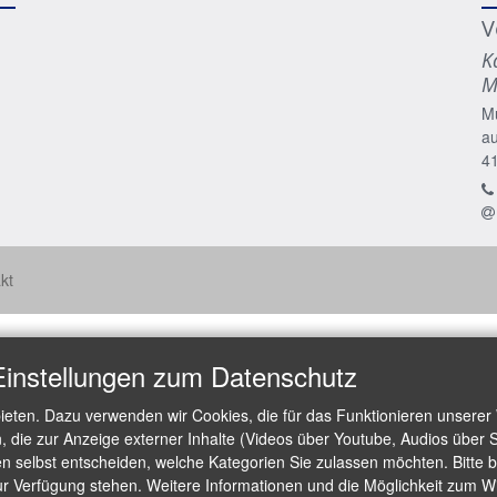
V
K
M
M
a
4
kt
Einstellungen zum Datenschutz
ieten. Dazu verwenden wir Cookies, die für das Funktionieren unserer
die zur Anzeige externer Inhalte (Videos über Youtube, Audios über S
 selbst entscheiden, welche Kategorien Sie zulassen möchten. Bitte be
ur Verfügung stehen. Weitere Informationen und die Möglichkeit zum Wid