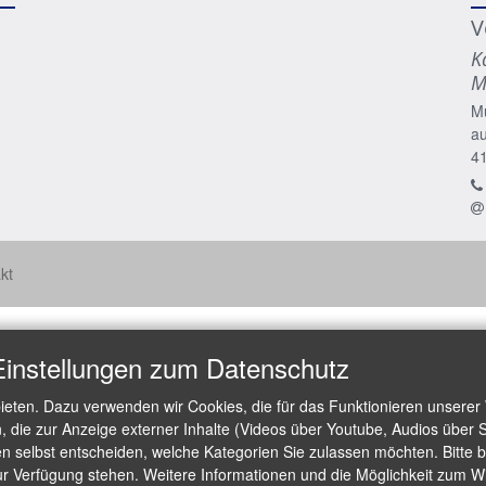
V
K
M
M
a
4
kt
Einstellungen zum Datenschutz
ieten. Dazu verwenden wir Cookies, die für das Funktionieren unserer
die zur Anzeige externer Inhalte (Videos über Youtube, Audios über S
 selbst entscheiden, welche Kategorien Sie zulassen möchten. Bitte be
ur Verfügung stehen. Weitere Informationen und die Möglichkeit zum Wid