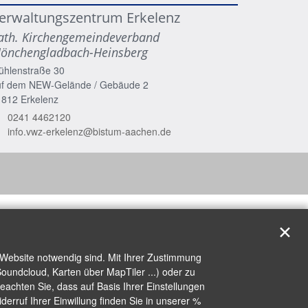
erwaltungszentrum Erkelenz
ath. Kirchengemeindeverband
önchengladbach-Heinsberg
ühlenstraße 30
uf dem NEW-Gelände / Gebäude 2
1812
Erkelenz
0241 4462120
info.vwz-erkelenz@bistum-aachen.de
✕
 Website notwendig sind. Mit Ihrer Zustimmung
oundcloud, Karten über MapTiler ...) oder zu
achten Sie, dass auf Basis Ihrer Einstellungen
erruf Ihrer Einwillung finden Sie in unserer %