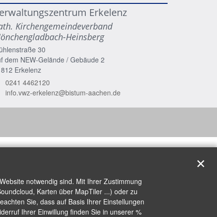
erwaltungszentrum Erkelenz
ath. Kirchengemeindeverband
önchengladbach-Heinsberg
ühlenstraße 30
uf dem NEW-Gelände / Gebäude 2
1812
Erkelenz
0241 4462120
info.vwz-erkelenz@bistum-aachen.de
✕
 Website notwendig sind. Mit Ihrer Zustimmung
oundcloud, Karten über MapTiler ...) oder zu
achten Sie, dass auf Basis Ihrer Einstellungen
erruf Ihrer Einwillung finden Sie in unserer %