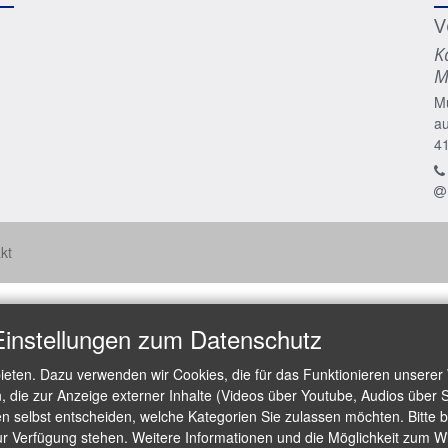
V
K
M
M
a
4
kt
Einstellungen zum Datenschutz
ieten. Dazu verwenden wir Cookies, die für das Funktionieren unserer
die zur Anzeige externer Inhalte (Videos über Youtube, Audios über S
 selbst entscheiden, welche Kategorien Sie zulassen möchten. Bitte be
ur Verfügung stehen. Weitere Informationen und die Möglichkeit zum Wid