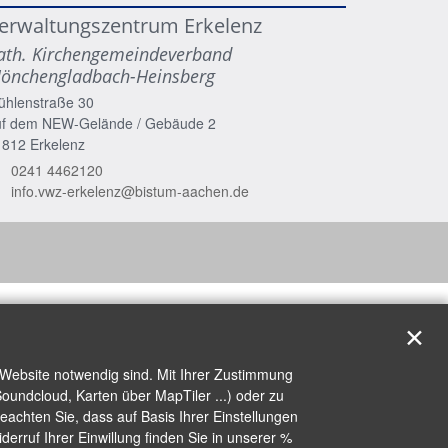
erwaltungszentrum Erkelenz
ath. Kirchengemeindeverband
önchengladbach-Heinsberg
ühlenstraße 30
uf dem NEW-Gelände / Gebäude 2
1812
Erkelenz
0241 4462120
info.vwz-erkelenz@bistum-aachen.de
✕
 Website notwendig sind. Mit Ihrer Zustimmung
oundcloud, Karten über MapTiler ...) oder zu
achten Sie, dass auf Basis Ihrer Einstellungen
erruf Ihrer Einwillung finden Sie in unserer %