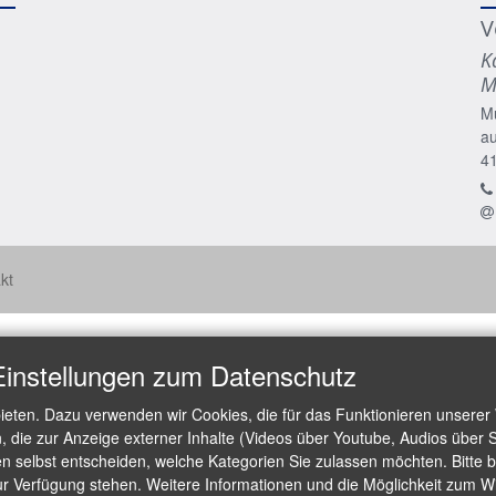
V
K
M
M
a
4
kt
Einstellungen zum Datenschutz
ieten. Dazu verwenden wir Cookies, die für das Funktionieren unserer
die zur Anzeige externer Inhalte (Videos über Youtube, Audios über S
 selbst entscheiden, welche Kategorien Sie zulassen möchten. Bitte be
ur Verfügung stehen. Weitere Informationen und die Möglichkeit zum Wid