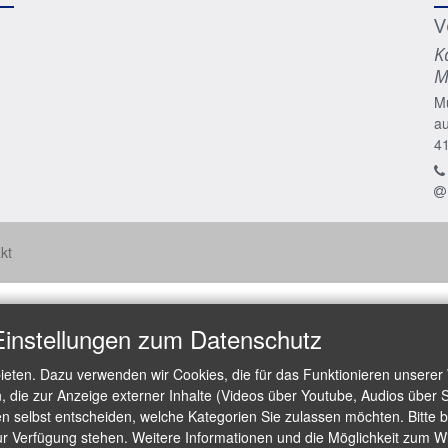
V
K
M
M
a
4
kt
Einstellungen zum Datenschutz
ieten. Dazu verwenden wir Cookies, die für das Funktionieren unserer
die zur Anzeige externer Inhalte (Videos über Youtube, Audios über S
 selbst entscheiden, welche Kategorien Sie zulassen möchten. Bitte be
ur Verfügung stehen. Weitere Informationen und die Möglichkeit zum Wid