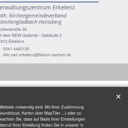
erwaltungszentrum Erkelenz
ath. Kirchengemeindeverband
önchengladbach-Heinsberg
ühlenstraße 30
uf dem NEW-Gelände / Gebäude 2
1812
Erkelenz
0241 4462120
info.vwz-erkelenz@bistum-aachen.de
✕
 Website notwendig sind. Mit Ihrer Zustimmung
oundcloud, Karten über MapTiler ...) oder zu
achten Sie, dass auf Basis Ihrer Einstellungen
erruf Ihrer Einwillung finden Sie in unserer %