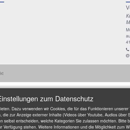
V
K
M
M
a
4
kt
Einstellungen zum Datenschutz
ieten. Dazu verwenden wir Cookies, die für das Funktionieren unserer
die zur Anzeige externer Inhalte (Videos über Youtube, Audios über S
 selbst entscheiden, welche Kategorien Sie zulassen möchten. Bitte be
ur Verfügung stehen. Weitere Informationen und die Möglichkeit zum Wid