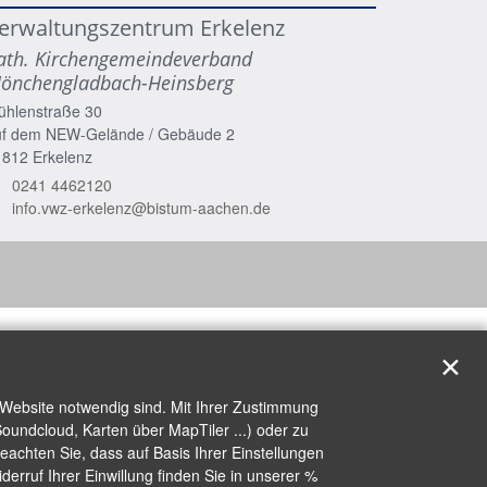
erwaltungszentrum Erkelenz
ath. Kirchengemeindeverband
önchengladbach-Heinsberg
ühlenstraße 30
uf dem NEW-Gelände / Gebäude 2
1812
Erkelenz
0241 4462120
info.vwz-erkelenz@bistum-aachen.de
✕
 Website notwendig sind. Mit Ihrer Zustimmung
oundcloud, Karten über MapTiler ...) oder zu
achten Sie, dass auf Basis Ihrer Einstellungen
erruf Ihrer Einwillung finden Sie in unserer %