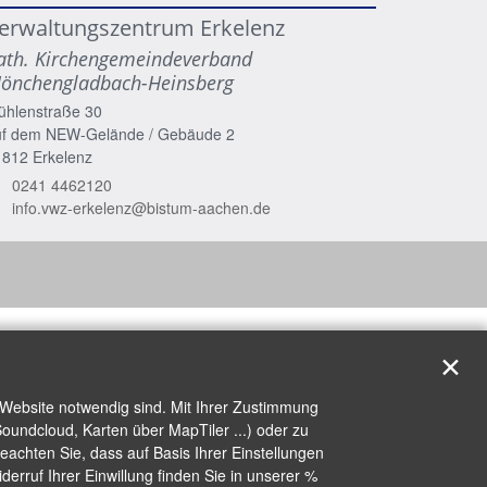
erwaltungszentrum Erkelenz
ath. Kirchengemeindeverband
önchengladbach-Heinsberg
ühlenstraße 30
uf dem NEW-Gelände / Gebäude 2
1812
Erkelenz
0241 4462120
info.vwz-erkelenz@bistum-aachen.de
✕
 Website notwendig sind. Mit Ihrer Zustimmung
oundcloud, Karten über MapTiler ...) oder zu
achten Sie, dass auf Basis Ihrer Einstellungen
erruf Ihrer Einwillung finden Sie in unserer %