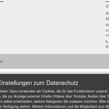
V
K
M
M
a
4
kt
Einstellungen zum Datenschutz
ieten. Dazu verwenden wir Cookies, die für das Funktionieren unserer
die zur Anzeige externer Inhalte (Videos über Youtube, Audios über S
 selbst entscheiden, welche Kategorien Sie zulassen möchten. Bitte be
ur Verfügung stehen. Weitere Informationen und die Möglichkeit zum Wid