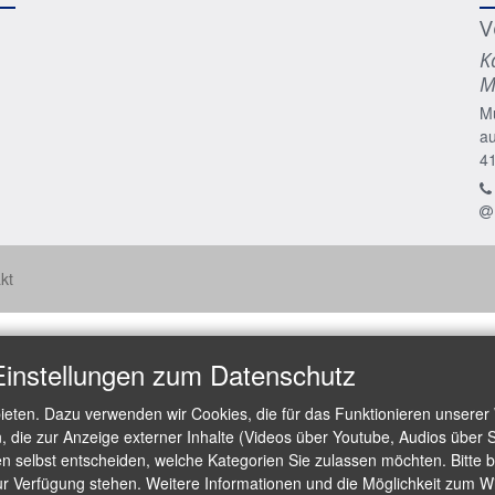
V
K
M
M
a
4
kt
Einstellungen zum Datenschutz
ieten. Dazu verwenden wir Cookies, die für das Funktionieren unserer
die zur Anzeige externer Inhalte (Videos über Youtube, Audios über S
 selbst entscheiden, welche Kategorien Sie zulassen möchten. Bitte be
ur Verfügung stehen. Weitere Informationen und die Möglichkeit zum Wid