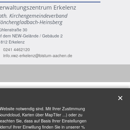
erwaltungszentrum Erkelenz
ath. Kirchengemeindeverband
önchengladbach-Heinsberg
ühlenstraße 30
uf dem NEW-Gelände / Gebäude 2
1812
Erkelenz
0241 4462120
info.vwz-erkelenz@bistum-aachen.de
✕
 Website notwendig sind. Mit Ihrer Zustimmung
oundcloud, Karten über MapTiler ...) oder zu
achten Sie, dass auf Basis Ihrer Einstellungen
erruf Ihrer Einwillung finden Sie in unserer %