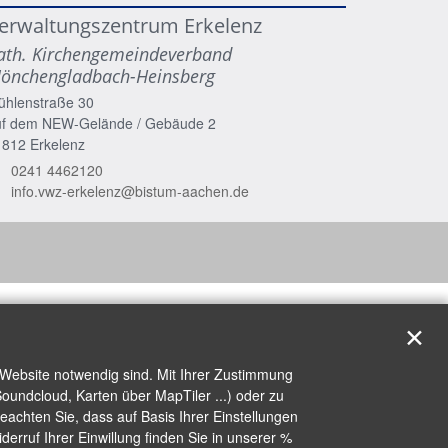
erwaltungszentrum Erkelenz
ath. Kirchengemeindeverband
önchengladbach-Heinsberg
ühlenstraße 30
uf dem NEW-Gelände / Gebäude 2
1812
Erkelenz
0241 4462120
info.vwz-erkelenz@bistum-aachen.de
✕
 Website notwendig sind. Mit Ihrer Zustimmung
oundcloud, Karten über MapTiler ...) oder zu
achten Sie, dass auf Basis Ihrer Einstellungen
erruf Ihrer Einwillung finden Sie in unserer %