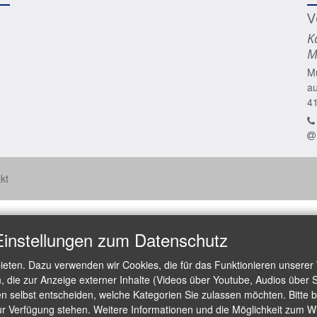
V
K
M
M
a
4
kt
Einstellungen zum Datenschutz
ieten. Dazu verwenden wir Cookies, die für das Funktionieren unserer
die zur Anzeige externer Inhalte (Videos über Youtube, Audios über S
 selbst entscheiden, welche Kategorien Sie zulassen möchten. Bitte be
ur Verfügung stehen. Weitere Informationen und die Möglichkeit zum Wid