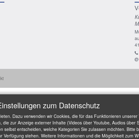
V
K
M
M
a
4
kt
Einstellungen zum Datenschutz
ieten. Dazu verwenden wir Cookies, die für das Funktionieren unserer
die zur Anzeige externer Inhalte (Videos über Youtube, Audios über S
 selbst entscheiden, welche Kategorien Sie zulassen möchten. Bitte be
ur Verfügung stehen. Weitere Informationen und die Möglichkeit zum Wid