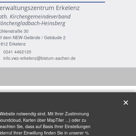
erwaltungszentrum Erkelenz
ath. Kirchengemeindeverband
önchengladbach-Heinsberg
ühlenstraße 30
uf dem NEW-Gelände / Gebäude 2
1812
Erkelenz
0241 4462120
info.vwz-erkelenz@bistum-aachen.de
✕
 Website notwendig sind. Mit Ihrer Zustimmung
oundcloud, Karten über MapTiler ...) oder zu
achten Sie, dass auf Basis Ihrer Einstellungen
erruf Ihrer Einwillung finden Sie in unserer %