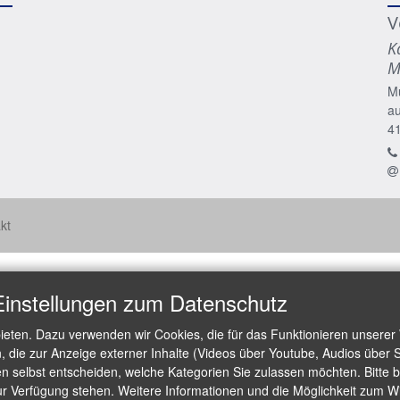
V
K
M
M
a
4
kt
Einstellungen zum Datenschutz
ieten. Dazu verwenden wir Cookies, die für das Funktionieren unserer
die zur Anzeige externer Inhalte (Videos über Youtube, Audios über S
 selbst entscheiden, welche Kategorien Sie zulassen möchten. Bitte be
ur Verfügung stehen. Weitere Informationen und die Möglichkeit zum Wid