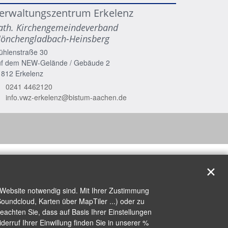
erwaltungszentrum Erkelenz
ath. Kirchengemeindeverband
önchengladbach-Heinsberg
ühlenstraße 30
uf dem NEW-Gelände / Gebäude 2
1812
Erkelenz
0241 4462120
info.vwz-erkelenz@bistum-aachen.de
✕
 Website notwendig sind. Mit Ihrer Zustimmung
oundcloud, Karten über MapTiler ...) oder zu
achten Sie, dass auf Basis Ihrer Einstellungen
erruf Ihrer Einwillung finden Sie in unserer %