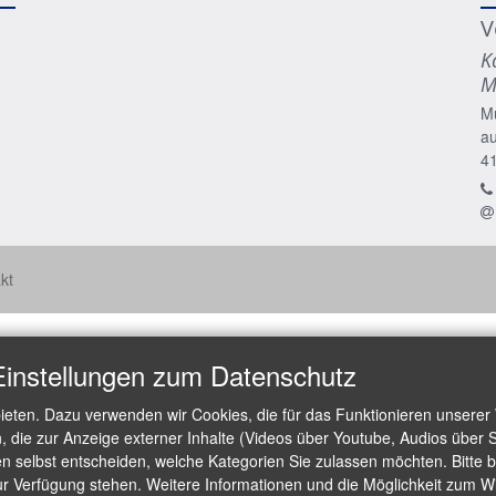
V
K
M
M
a
4
kt
Einstellungen zum Datenschutz
ieten. Dazu verwenden wir Cookies, die für das Funktionieren unserer
die zur Anzeige externer Inhalte (Videos über Youtube, Audios über S
 selbst entscheiden, welche Kategorien Sie zulassen möchten. Bitte be
ur Verfügung stehen. Weitere Informationen und die Möglichkeit zum Wid