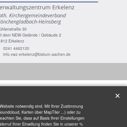
erwaltungszentrum Erkelenz
ath. Kirchengemeindeverband
önchengladbach-Heinsberg
ühlenstraße 30
uf dem NEW-Gelände / Gebäude 2
1812
Erkelenz
0241 4462120
info.vwz-erkelenz@bistum-aachen.de
✕
 Website notwendig sind. Mit Ihrer Zustimmung
oundcloud, Karten über MapTiler ...) oder zu
achten Sie, dass auf Basis Ihrer Einstellungen
erruf Ihrer Einwillung finden Sie in unserer %