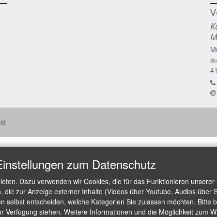
V
K
M
M
a
4
kt
Einstellungen zum Datenschutz
ieten. Dazu verwenden wir Cookies, die für das Funktionieren unserer
die zur Anzeige externer Inhalte (Videos über Youtube, Audios über S
 selbst entscheiden, welche Kategorien Sie zulassen möchten. Bitte be
ur Verfügung stehen. Weitere Informationen und die Möglichkeit zum Wid