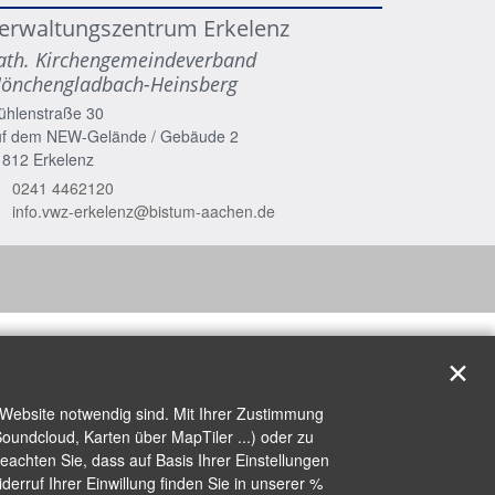
erwaltungszentrum Erkelenz
ath. Kirchengemeindeverband
önchengladbach-Heinsberg
ühlenstraße 30
uf dem NEW-Gelände / Gebäude 2
1812
Erkelenz
0241 4462120
info.vwz-erkelenz@bistum-aachen.de
✕
 Website notwendig sind. Mit Ihrer Zustimmung
oundcloud, Karten über MapTiler ...) oder zu
achten Sie, dass auf Basis Ihrer Einstellungen
erruf Ihrer Einwillung finden Sie in unserer %