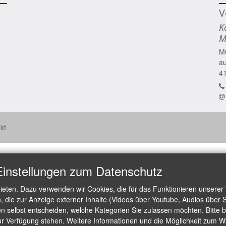
V
K
M
M
a
4
kt
Einstellungen zum Datenschutz
ieten. Dazu verwenden wir Cookies, die für das Funktionieren unserer
die zur Anzeige externer Inhalte (Videos über Youtube, Audios über S
 selbst entscheiden, welche Kategorien Sie zulassen möchten. Bitte be
ur Verfügung stehen. Weitere Informationen und die Möglichkeit zum Wid