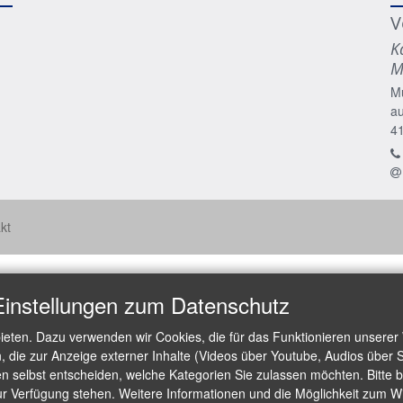
V
K
M
M
a
4
kt
Einstellungen zum Datenschutz
ieten. Dazu verwenden wir Cookies, die für das Funktionieren unserer
die zur Anzeige externer Inhalte (Videos über Youtube, Audios über S
 selbst entscheiden, welche Kategorien Sie zulassen möchten. Bitte be
ur Verfügung stehen. Weitere Informationen und die Möglichkeit zum Wid