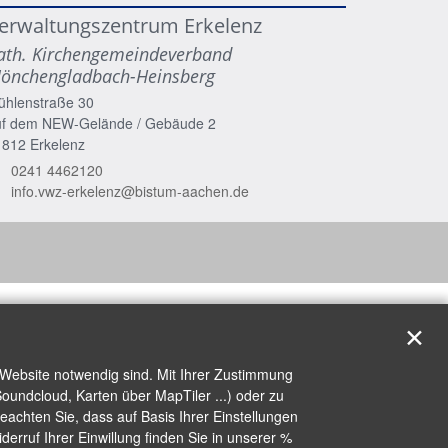
erwaltungszentrum Erkelenz
ath. Kirchengemeindeverband
önchengladbach-Heinsberg
ühlenstraße 30
uf dem NEW-Gelände / Gebäude 2
1812
Erkelenz
0241 4462120
info.vwz-erkelenz@bistum-aachen.de
✕
 Website notwendig sind. Mit Ihrer Zustimmung
oundcloud, Karten über MapTiler ...) oder zu
achten Sie, dass auf Basis Ihrer Einstellungen
erruf Ihrer Einwillung finden Sie in unserer %