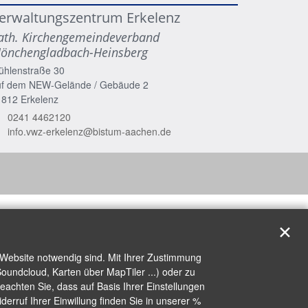
erwaltungszentrum Erkelenz
ath. Kirchengemeindeverband
önchengladbach-Heinsberg
ühlenstraße 30
uf dem NEW-Gelände / Gebäude 2
1812
Erkelenz
0241 4462120
info.vwz-erkelenz@bistum-aachen.de
✕
 Website notwendig sind. Mit Ihrer Zustimmung
oundcloud, Karten über MapTiler ...) oder zu
achten Sie, dass auf Basis Ihrer Einstellungen
erruf Ihrer Einwillung finden Sie in unserer %