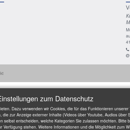
V
K
M
M
a
4
kt
Einstellungen zum Datenschutz
ieten. Dazu verwenden wir Cookies, die für das Funktionieren unserer
die zur Anzeige externer Inhalte (Videos über Youtube, Audios über S
 selbst entscheiden, welche Kategorien Sie zulassen möchten. Bitte be
ur Verfügung stehen. Weitere Informationen und die Möglichkeit zum Wid