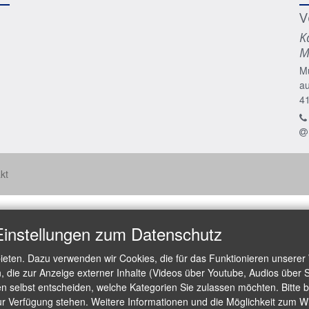
V
K
M
M
a
4
kt
Einstellungen zum Datenschutz
ieten. Dazu verwenden wir Cookies, die für das Funktionieren unserer
die zur Anzeige externer Inhalte (Videos über Youtube, Audios über S
 selbst entscheiden, welche Kategorien Sie zulassen möchten. Bitte be
ur Verfügung stehen. Weitere Informationen und die Möglichkeit zum Wid