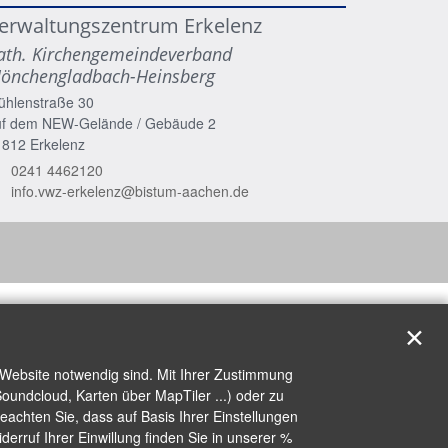
erwaltungszentrum Erkelenz
ath. Kirchengemeindeverband
önchengladbach-Heinsberg
ühlenstraße 30
uf dem NEW-Gelände / Gebäude 2
1812
Erkelenz
0241 4462120
info.vwz-erkelenz@bistum-aachen.de
✕
 Website notwendig sind. Mit Ihrer Zustimmung
oundcloud, Karten über MapTiler ...) oder zu
achten Sie, dass auf Basis Ihrer Einstellungen
erruf Ihrer Einwillung finden Sie in unserer %