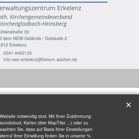
erwaltungszentrum Erkelenz
ath. Kirchengemeindeverband
önchengladbach-Heinsberg
ühlenstraße 30
uf dem NEW-Gelände / Gebäude 2
1812
Erkelenz
0241 4462120
info.vwz-erkelenz@bistum-aachen.de
✕
 Website notwendig sind. Mit Ihrer Zustimmung
oundcloud, Karten über MapTiler ...) oder zu
achten Sie, dass auf Basis Ihrer Einstellungen
erruf Ihrer Einwillung finden Sie in unserer %