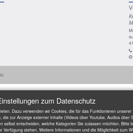
V
K
M
M
a
4
kt
Einstellungen zum Datenschutz
ieten. Dazu verwenden wir Cookies, die für das Funktionieren unserer
die zur Anzeige externer Inhalte (Videos über Youtube, Audios über S
 selbst entscheiden, welche Kategorien Sie zulassen möchten. Bitte be
ur Verfügung stehen. Weitere Informationen und die Möglichkeit zum Wid