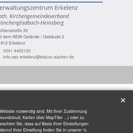
erwaltungszentrum Erkelenz
ath. Kirchengemeindeverband
önchengladbach-Heinsberg
ühlenstraße 30
uf dem NEW-Gelände / Gebäude 2
1812
Erkelenz
0241 4462120
info.vwz-erkelenz@bistum-aachen.de
✕
 Website notwendig sind. Mit Ihrer Zustimmung
oundcloud, Karten über MapTiler ...) oder zu
achten Sie, dass auf Basis Ihrer Einstellungen
erruf Ihrer Einwillung finden Sie in unserer %