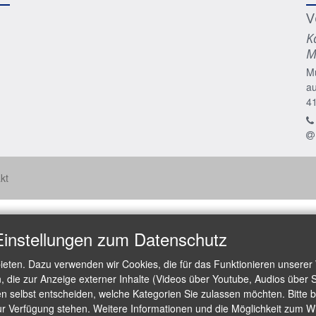
V
K
M
M
a
4
kt
Einstellungen zum Datenschutz
ieten. Dazu verwenden wir Cookies, die für das Funktionieren unserer
die zur Anzeige externer Inhalte (Videos über Youtube, Audios über S
 selbst entscheiden, welche Kategorien Sie zulassen möchten. Bitte be
ur Verfügung stehen. Weitere Informationen und die Möglichkeit zum Wid