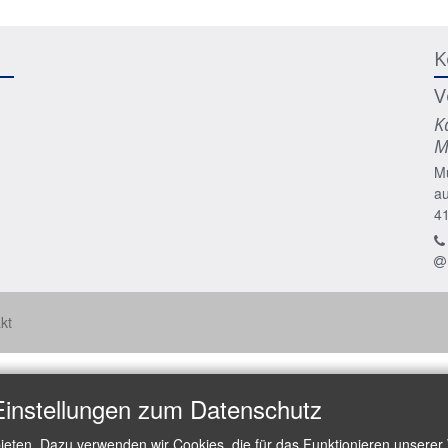
K
V
K
M
M
a
4
kt
Einstellungen zum Datenschutz
ieten. Dazu verwenden wir Cookies, die für das Funktionieren unserer