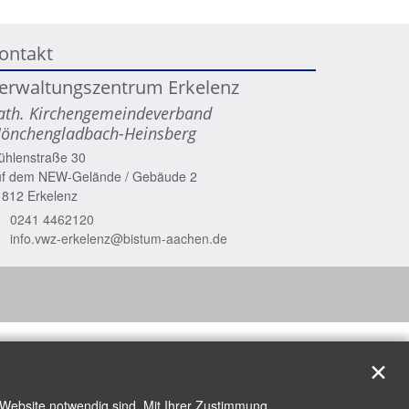
ontakt
erwaltungszentrum Erkelenz
ath. Kirchengemeindeverband
önchengladbach-Heinsberg
ühlenstraße 30
uf dem NEW-Gelände / Gebäude 2
1812
Erkelenz
0241 4462120
info.vwz-erkelenz@bistum-aachen.de
✕
 Website notwendig sind. Mit Ihrer Zustimmung