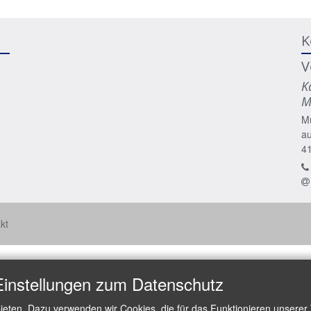
K
V
K
M
M
a
4
kt
Einstellungen zum Datenschutz
ieten. Dazu verwenden wir Cookies, die für das Funktionieren unserer