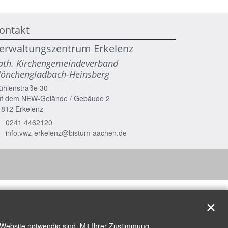
ontakt
erwaltungszentrum Erkelenz
ath. Kirchengemeindeverband
önchengladbach-Heinsberg
ühlenstraße 30
uf dem NEW-Gelände / Gebäude 2
1812
Erkelenz
0241 4462120
info.vwz-erkelenz@bistum-aachen.de
✕
 Website notwendig sind. Mit Ihrer Zustimmung