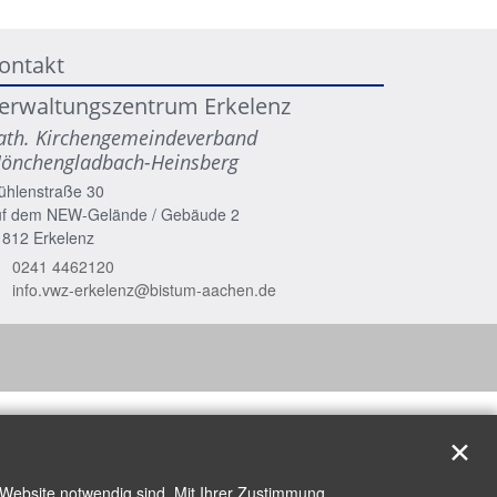
ontakt
erwaltungszentrum Erkelenz
ath. Kirchengemeindeverband
önchengladbach-Heinsberg
ühlenstraße 30
uf dem NEW-Gelände / Gebäude 2
1812
Erkelenz
0241 4462120
info.vwz-erkelenz@bistum-aachen.de
✕
 Website notwendig sind. Mit Ihrer Zustimmung