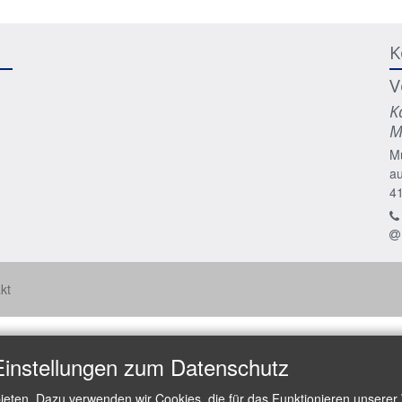
K
V
K
M
M
a
4
kt
Einstellungen zum Datenschutz
ieten. Dazu verwenden wir Cookies, die für das Funktionieren unserer