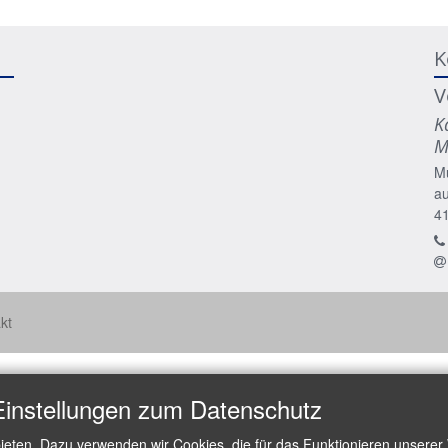
K
V
K
M
M
a
4
kt
Einstellungen zum Datenschutz
ieten. Dazu verwenden wir Cookies, die für das Funktionieren unserer