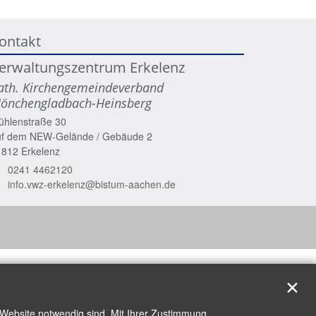
ontakt
erwaltungszentrum Erkelenz
ath. Kirchengemeindeverband
önchengladbach-Heinsberg
ühlenstraße 30
uf dem NEW-Gelände / Gebäude 2
1812
Erkelenz
0241 4462120
info.vwz-erkelenz@bistum-aachen.de
✕
 Website notwendig sind. Mit Ihrer Zustimmung