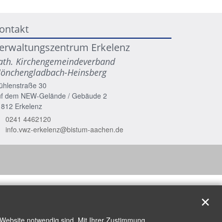
ontakt
erwaltungszentrum Erkelenz
ath. Kirchengemeindeverband
önchengladbach-Heinsberg
ühlenstraße 30
uf dem NEW-Gelände / Gebäude 2
1812
Erkelenz
0241 4462120
info.vwz-erkelenz@bistum-aachen.de
✕
 Website notwendig sind. Mit Ihrer Zustimmung