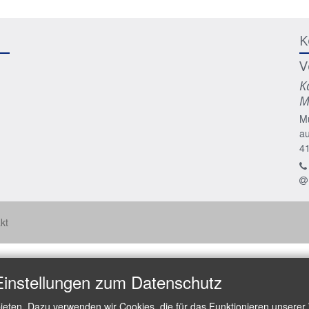
K
V
K
M
M
a
4
kt
Einstellungen zum Datenschutz
ieten. Dazu verwenden wir Cookies, die für das Funktionieren unserer