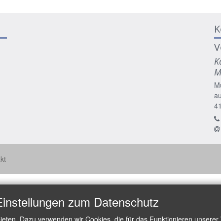
K
V
K
M
M
a
4
kt
Einstellungen zum Datenschutz
ieten. Dazu verwenden wir Cookies, die für das Funktionieren unserer