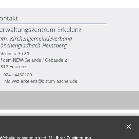
ontakt
erwaltungszentrum Erkelenz
ath. Kirchengemeindeverband
önchengladbach-Heinsberg
ühlenstraße 30
uf dem NEW-Gelände / Gebäude 2
1812
Erkelenz
0241 4462120
info.vwz-erkelenz@bistum-aachen.de
✕
 Website notwendig sind. Mit Ihrer Zustimmung