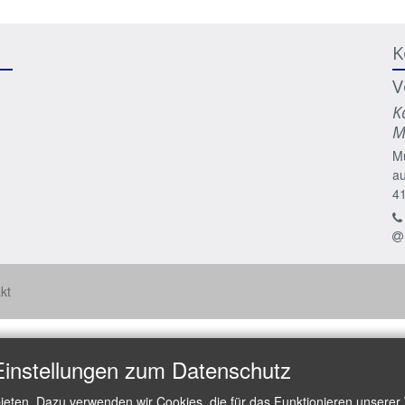
K
V
K
M
M
a
4
kt
Einstellungen zum Datenschutz
ieten. Dazu verwenden wir Cookies, die für das Funktionieren unserer