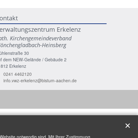
ontakt
erwaltungszentrum Erkelenz
ath. Kirchengemeindeverband
önchengladbach-Heinsberg
ühlenstraße 30
uf dem NEW-Gelände / Gebäude 2
1812
Erkelenz
0241 4462120
info.vwz-erkelenz@bistum-aachen.de
✕
 Website notwendig sind. Mit Ihrer Zustimmung