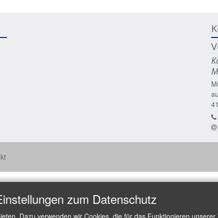
K
V
K
M
M
a
4
kt
Einstellungen zum Datenschutz
ieten. Dazu verwenden wir Cookies, die für das Funktionieren unserer