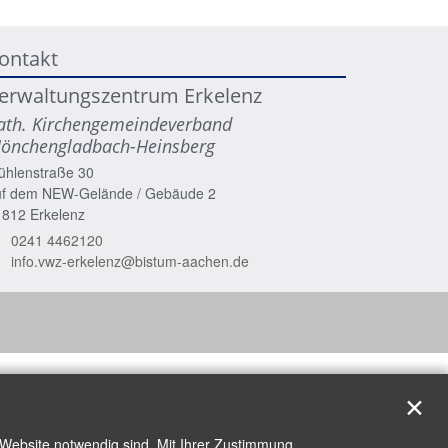
ontakt
erwaltungszentrum Erkelenz
ath. Kirchengemeindeverband
önchengladbach-Heinsberg
ühlenstraße 30
uf dem NEW-Gelände / Gebäude 2
1812
Erkelenz
0241 4462120
info.vwz-erkelenz@bistum-aachen.de
✕
 Website notwendig sind. Mit Ihrer Zustimmung