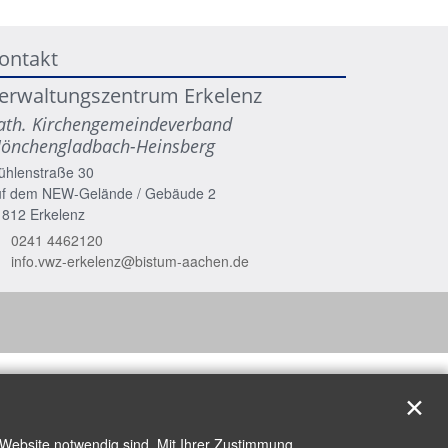
ontakt
erwaltungszentrum Erkelenz
ath. Kirchengemeindeverband
önchengladbach-Heinsberg
ühlenstraße 30
uf dem NEW-Gelände / Gebäude 2
1812
Erkelenz
0241 4462120
info.vwz-erkelenz@bistum-aachen.de
✕
 Website notwendig sind. Mit Ihrer Zustimmung