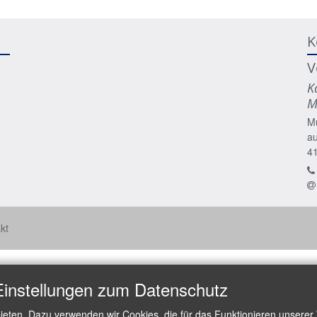
K
V
K
M
M
a
4
kt
Einstellungen zum Datenschutz
ieten. Dazu verwenden wir Cookies, die für das Funktionieren unserer